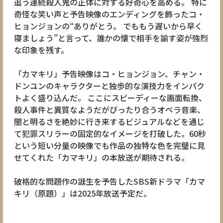
追う連続殺人鬼の正体に対する好奇心を高める。 特に
奇怪な笑い声と予告映像のエンディングを飾ったコ・
ヒョンジョンの“ありがとう。 でももう遅いから早く
寝ましょう”と言って、誰かの懐で相手を諭す姿が強烈
な印象を残す。
「カマキリ」予告映像はコ・ヒョンジョン、チャン・
ドンユンのキャラクターと独歩的な演技力をインパク
トよく盛り込んだ。 ここにスピーディーな画面転換、
殺人事件と異質なようだがぴったり合うオペラ音楽、
闇と明るさを絶妙に行き来するビジュアルなどを通じ
て犯罪スリラーの固定的なイメージを打破した。60秒
という短い分量の映像でも作品の独特な色を完璧に見
せてくれた「カマキリ」の本放送が期待される。
破格的な問題作の誕生を予告したSBS新ドラマ「カマ
キリ（原題）」は2025年放送予定だ。