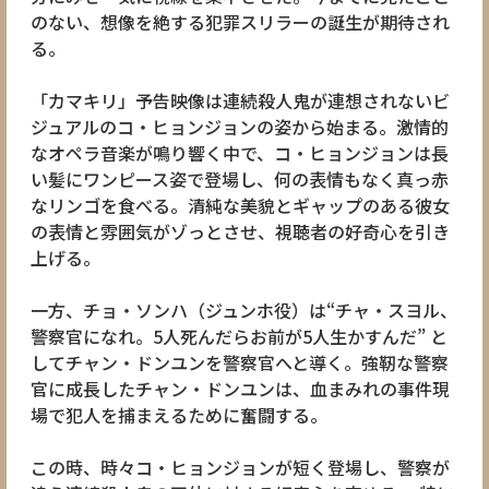
のない、想像を絶する犯罪スリラーの誕生が期待され
る。
「カマキリ」予告映像は連続殺人鬼が連想されないビ
ジュアルのコ・ヒョンジョンの姿から始まる。激情的
なオペラ音楽が鳴り響く中で、コ・ヒョンジョンは長
い髪にワンピース姿で登場し、何の表情もなく真っ赤
なリンゴを食べる。清純な美貌とギャップのある彼女
の表情と雰囲気がゾっとさせ、視聴者の好奇心を引き
上げる。
一方、チョ・ソンハ（ジュンホ役）は“チャ・スヨル、
警察官になれ。5人死んだらお前が5人生かすんだ” と
してチャン・ドンユンを警察官へと導く。強靭な警察
官に成長したチャン・ドンユンは、血まみれの事件現
場で犯人を捕まえるために奮闘する。
この時、時々コ・ヒョンジョンが短く登場し、警察が